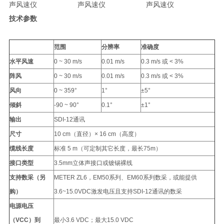
技术参数
范围
分辨率
准确度
水平风速
0 ~ 30 m/s
0.01 m/s
0.3 m/s 或 < 3%
阵风
0 ~ 30 m/s
0.01 m/s
0.3 m/s 或 < 3%
风向
0 ~ 359°
1
°
±5
°
倾斜
-90 ~ 90
°
0.1
°
±1
°
输出
SDI-12通讯
尺寸
10 cm（直径）× 16 cm（高度）
缆线长度
标准 5 m（可定制其它长度，最长75m）
接口类型
3.5mm立体声接口或镀锡裸线
支持数采（另
METER ZL6，EM50系列、EM60系列数采，或能提供
购）
3.6~15.0VDC激发电压且支持SDI-12通讯的数采
电源电压
（VCC）到
最小3.6 VDC；最大15.0 VDC