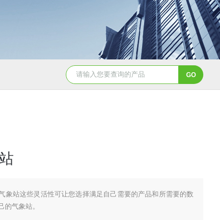
HygroVUE10数字型温湿度传感器
Hyg
站
气象站这些灵活性可让您选择满足自己需要的产品和所需要的数
己的气象站。