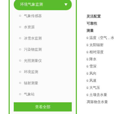
环境气象监测
气象传感器
灵活配置
可靠性
水资源
测量
ü
温度（空气，
冰雪水监测
ü
太阳辐射
污染物监测
ü
相对湿度
ü
降水
光照测量仪
ü
雪深
环境监测
ü
风向
ü
风速
辐射测量
ü
大气压
气象站
ü
土壤含水量
凋落物含水量
查看全部