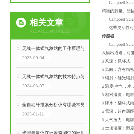
Campbel
精准的测量、坚
Campbel
相关文章
这些灵活性
RELATED ARTICLES
传感器
Campbell Scie
无线一体式气象站的工作原理与技术优势
入输出通道，可
2025-09-04
ü
风速：风杯式
ü
风向：含有精
无线一体式气象站的技术特点与应用领域分析
ü
辐射：硅光辐
2024-06-07
ü
温度
(空气，水
ü
相对湿度：电
ü
降水：翻斗式
全自动纤维素分析仪有哪些常见的应用场景？
ü
雪深：超声测
2025-01-11
ü
大气压力：电
ü
土壤湿度：湿
光照测量仪在环境监测中的应用