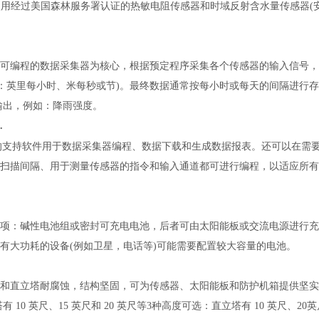
使用经过美国森林服务署认证的热敏电阻传感器和时域反射含水量传感器
以可编程的数据采集器为核心，根据预定程序采集各个传感器的输入信号
为：英里每小时、米每秒或节)。最终数据通常按每小时或每天的间隔进行存
输出，例如：降雨强度。
的支持软件用于数据采集器编程、数据下载和生成数据报表。还可以在需
的扫描间隔、用于测量传感器的指令和输入通道都可进行编程，以适应所
。
选项：碱性电池组或密封可充电电池，后者可由太阳能板或交流电源进行
带有大功耗的设备
(例如卫星，电话等)可能需要配置较大容量的电池。
塔和直立塔耐腐蚀，结构坚固，可为传感器、太阳能板和防护机箱提供坚
 10 英尺、15 英尺和 20 英尺等3种高度可选：直立塔有 10 英尺、