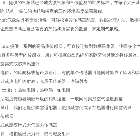
l Scientifc 提供的气象站已经成为微气象和气候监测的世界标准，在每个大洲甚至
固的结构、极低的功耗和极宽的工作环境温度范围著称。
l Scientifc气象站具有高灵活性，可轻松更改传感器配置、数据处理方法、
可让您选择满足自己需要的产品和所需要的数量，来
定制气象站
。
ntific
提供一系列的高品质传感器
，
可直接连接到数据采集器、测量多个
兼容多种类型的传感器。用户可根据自己系统和实际需求灵活选择传感器
、旋桨式或超声风速计
密电位计的风向标或超声风速计。有的单个传感器可能同时集成了风速和
射计或热电堆辐射表，光量子传感器，净辐射表
，土壤) ：热敏电阻，热电偶，铂电阻
容型湿度传感器响应环境的相对湿度，一般同时集成空气温度测量
雨量计。我们还提供降雪适配器，使用融雪剂或者加热器进行降雪测量
距传感器
容式或应变计式大气压力传感器
度块，模拟输出张力计，或时域反射计