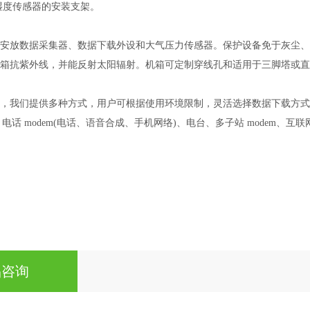
湿度传感器的安装支架。
于安放数据采集器、数据下载外设和大气压力传感器。保护设备免于灰尘
机箱抗紫外线，并能反射太阳辐射。机箱可定制穿线孔和适用于三脚塔或
载，我们提供多种方式，用户可根据使用环境限制，灵活选择数据下载方
m、电话 modem(电话、语音合成、手机网络)、电台、多子站 modem、互
品咨询