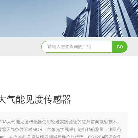
HygroVUE10数字型温湿度传感器
Hyg
0A大气能见度传感器
120A大气能见度传感器使用经过实践验证的红外前向散射技术。
在雾雪天气条件下对MOR（气象光学视程）进行精确测量，测量范
00m。在当今能见度传感器领域具性价比优势。CS120A既适合作