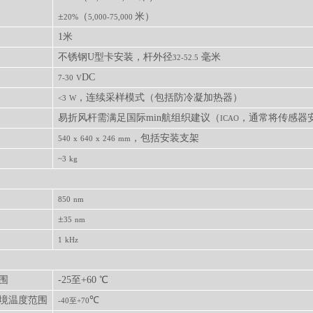
±
（
米）
20%
5,000-75,000
1米
不锈钢
U型卡安装，杆外径
毫米
32-52.5
DC
7-30
V
，连续采样模式（包括防冷凝加热器）
<3
W
易折风杆需满足国际min航组织建议（
，通常将传感器
ICAO
，包括安装支架
540
x
640
x
246
mm
~3
kg
850
nm
±
35
nm
1
kHz
围
-25至+60 ℃
境温度范围
℃
-40至+70