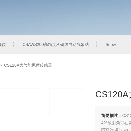
高仪
CSAWS200高精度科研级自动气象站
SnowVUE10数字雪深传感器
>
CS120A大气能见度传感器
CS12
简要描述：
CS
42°散射角可
围可达5到750