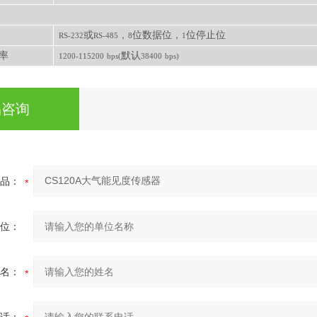
或
，
位数据位，
位停止位
RS-232
RS-485
8
1
率
默认
1200-115200
bps(
38400
bps)
品咨询
品：
位：
名：