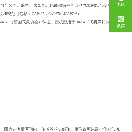
电话
又可与公路、航空、太阳能、风能领域中的自动气象站结合使用。
议和规范（包括：
，
和
）。
CAP437
CAP670
CAP746
（德国气象协会）认证，授权应用于
（飞机障碍物识别
rdienst
506/04
微信
度，因为在测量区间内，传感器的头部和主题位置可以最小化对气流