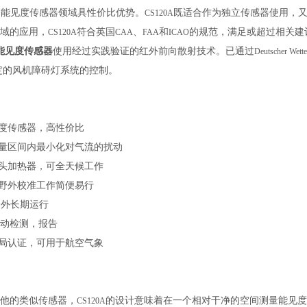
今能见度传感器领域具性价比优势。
既适合作为独立传感器使用，
CS120A
领域的应用，
符合英国
、
和
的规范，满足或超过相关建
CS120A
CAA
FAA
ICAO
气能见度传感器
使用经过实践验证的红外前向散射技术。
已通过
Deutscher Wette
定的风机障碍灯系统的控制。
度传感器，高性价比
量区间内最小化对气流的扰动
头加热器，可全天候工作
野外校准工作简便易行
野外长期运行
自动检测，报告
局认证，可用于航空气象
其他的类似传感器，
的设计意味着在一个相对干净的空间测量能见
CS120A