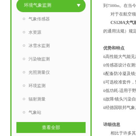
环境气象监测
到
。在当
75000m
对于在航空
气象传感器
CS120A大
的通用法规）规
水资源
冰雪水监测
优势和特点
ü
高性能大气能见
污染物监测
ü
传感器设计在测
光照测量仪
ü
配备防冷凝及镜
ü
可选校准套件，
环境监测
ü
低功耗
适用于
-
辐射测量
ü
故障
镜头污染
/
ü
经德国联邦气象
气象站
详细信息
查看全部
相比于许多