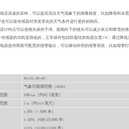
持续且高速的采样，可以提高混合天气现象下的测量精度，比如降雨和冰
样也可以使传感器对突发变化的天气条件进行更好的响应。
个设计特点可以使镜头保持干净。面朝向下的镜头可以减少灰尘和降雪的
个传感器的功耗是很低的，正常操作包括防凝结加热器仅需
；通过降低
3 W
继电器提供两路可配置的报警输出，可以驱动外部的报警系统，比如报警
RS-232, RS-485
气象可观测范围（
）
MOR
范围
100
（约
62.1英里）
km
范围
（约
英尺）
5
m
16.4
± 8%（< 600 米）
± 10%（600-10,000 米）
±
（
米）
15%
10,000-15,000