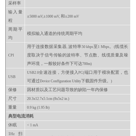
采样率
输入量
±
±
和
±
5000 mV,
1000 mV,
200 mV
程
周期平
模拟输入通道的传统周期平均
均
用于连接数据采集器
波特率
至
。
线缆长
,
50 kbps
1 Mbps
(
度取决于信号传输的波特率、节点数、线缆质量及噪
CPI
声环境，一般较好条件下可达
700m)
全速连接，方便接入
端口用于模块配置，也
USB2.0
PC(
USB
可通过
下载固件升级。
Device Conffguration Utility
)
保修
因材质以及工艺问题导致的缺陷一年内保修
尺寸
20.3x12.7x5.1cm (8x5x2 in.)
重量
0.9 kg (1.95 lb)
典型电流消耗
休眠
< 1 mA
1
扫
Hz