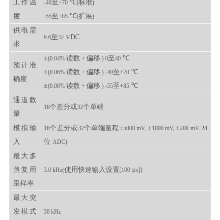
工作温
至
℃
标准
-40
+70
(
)
度
至
℃
扩展
-55
+85
(
)
供电需
至
DC
9.6
32
V
求
±
读数
偏移
至
℃
(0.04%
+
) 0
40
预计准
±
读数
偏移
至
℃
(0.06%
+
) -40
+70
确度
±
读数
偏移
至
℃
(0.08%
+
) -55
+85
通道数
个差分或
个单端
16
32
量
模拟输
个差分或
个单端量程
±
±
±
16
32
5000 mV,
1000 mV,
200 mV. 24
入
位
ADC)
最大多
路复用
使用快速输入设置
μ
3.0 kHz(
[100
s])
采样率
最大突
发模式
30 kHz