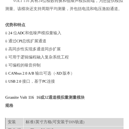
VOLT 116
具有
24
位模数转换和低噪声模拟前端，为您提供模拟
测量。该模块还支持周期平均测量，并包括电流和电压激励通道。
优势和特点
ü
24
位
ADC
和低噪声模拟量输入
ü
通过
CPI
总线扩展通道
ü
高同步性实现多通道同步扩展
ü
可用于逻辑编程融入复杂系统工程
ü
可编程的噪音抑制
ü
CANbus 2.0 A/B
输出可选（
-XD
版本）
ü
USB 2.0
接口，基于
PC
连接
Granite Volt 116
16或32通道模拟量测量模块
规格
安装
标准
英寸方格
可安装于
轨道
1
(
DIN
)