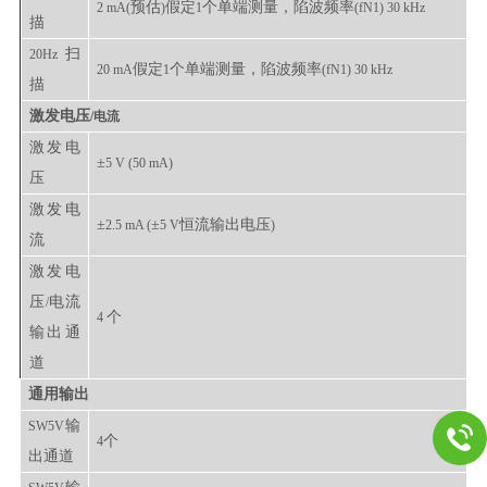
预估
假定
个单端测量，陷波频率
2 mA(
)
1
(fN1) 30 kHz
描
扫
20Hz
假定
个单端测量，陷波频率
20 mA
1
(fN1) 30 kHz
描
激发电压
/电流
激发电
±
5 V (50 mA)
压
激发电
±
±
恒流输出电压
2.5 mA (
5 V
)
流
激发电
压
电流
/
个
4
输出通
道
通用输出
输
SW5V
个
4
出通道