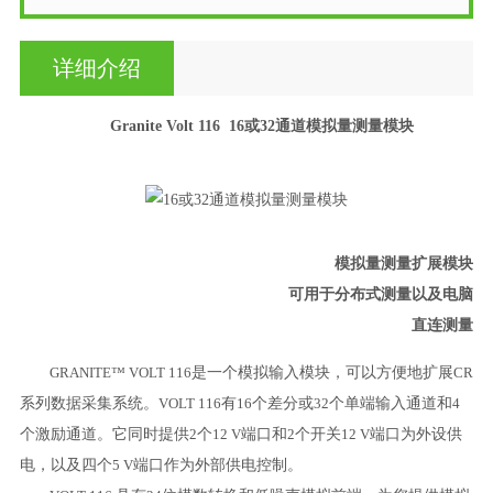
详细介绍
Granite Volt 116
16或32通道模拟量测量模块
模拟量测量扩展模块
可用于分布式测量以及电脑
直连测量
GRANITE™ VOLT 116
是一个模拟输入模块，可以方便地扩展
CR
系列数据采集系统。
VOLT 116
有
16
个差分或
32
个单端输入通道和
4
个激励通道。它同时提供
2
个
12
V
端口和
2
个开关
12
V
端口为外设供
电，以及四个
5
V
端口作为外部供电控制。