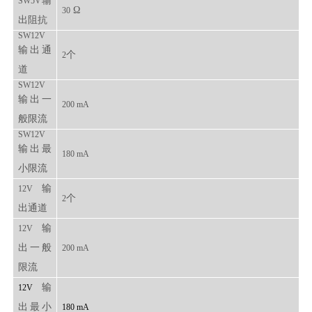
输
SW5V
Ω
30
出阻抗
SW12V
输出通
个
2
道
SW12V
输出一
200 mA
般限流
SW12V
输出最
180 mA
小限流
输
12V
个
2
出通道
输
12V
出一般
200 mA
限流
输
12V
出最小
180 mA