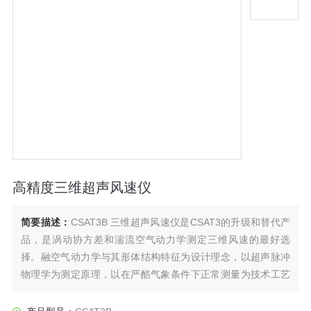
高精度三维超声风速仪
简要描述：
CSAT3B 三维超声风速仪是CSAT3的升级和替代产
品，是涡动协方差和湍流空气动力学测定三维风速的最好选
择。融空气动力学与其形体结构特征为设计理念，以超声脉冲
物理学为测定原理，以在严酷气象条件下正常测量为技术工艺
要求，CSAT3B是一款对被测空气干扰小并坚固耐用的三维风
速仪，具有10厘米的垂直测量路径，可输出三维正交风速和超