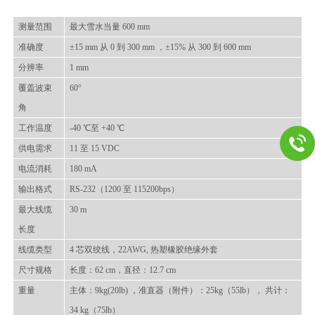
测量范围
最大雪水当量 600
mm
准确度
±15 mm 从 0 到 300
mm
，
±15% 从 300 到 600
mm
分辨率
1
mm
覆盖波束
60°
角
工作温度
-40
℃至 +40
℃
供电需求
11 至 15
VDC
电流消耗
180
mA
输出格式
RS-232（1200 至 115200bps）
最大线缆
30
m
长度
线缆类型
4 芯双绞线，22AWG, 热塑橡胶绝缘外套
尺寸规格
长度：62
cm
，
直径：12.7
cm
重量
主体：9kg(20lb)
，
准直器（附件）：25kg（55lb）
，
共计：
34 kg（75lb）