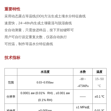
重要特性
采用动态露点等温线(DDI)方法生成土壤水分特征曲线
速度快，24~48h内生成土壤吸湿与脱湿曲线
全自动测量，只需放进样品，按下开始键即可
用户可自行设定重复次数，仪器自动执行
可控温，制作等温水分特征曲线
技术指标
水活度
水势
温度
-10 ~
15–50
范围
0.03~0.950aw
-475MPa
°C
0.0001 aw (0.01% RH)，±0.001 aw
分辨率
——
±0.1 ℃
(0.1% RH)
±1 MPa或
准确度
±0.005aw
0.01 ℃