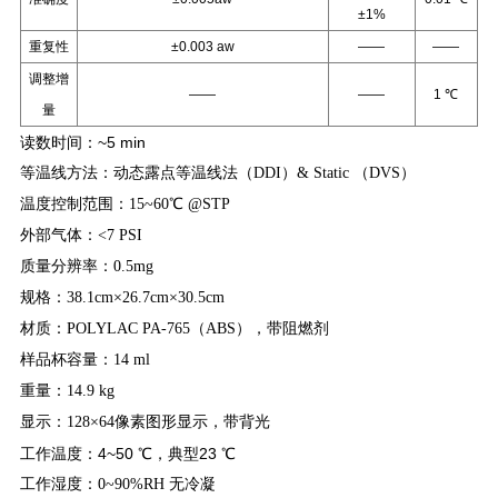
±1%
重复性
±0.003 aw
——
——
调整增
——
——
1 ℃
量
读数时间：~5 min
等温线方法：动态露点等温线法（DDI）& Static （DVS）
温度控制范围：15~60℃ @STP
外部气体：<7 PSI
质量分辨率：0.5mg
规格：38.1cm×26.7cm×30.5cm
材质：POLYLAC PA-765（ABS），带阻燃剂
样品杯容量：14 ml
重量：14.9 kg
显示：128×64像素图形显示，带背光
工作温度：4~50 ℃，典型23 ℃
工作湿度：0~90%RH 无冷凝