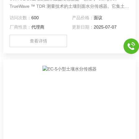
TrueWave ™ TDR 测量技术的土壤剖面水分传感器。它集土壤
水分、电导率与温度测量为一体，是专为从事环境研究的科研
访问次数：
600
产品价格：
面议
人员和环境监测网络而研制。 SoilVUE ™ 10 体现了土壤水分
厂商性质：
代理商
更新日期：
2025-07-07
原位测量技术的创新和进步，是土壤剖面水分等状况监测的最
好选择。
查看详情