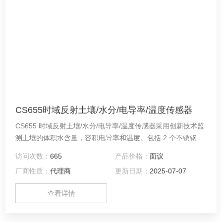
CS655时域反射土壤/水分/电导率/温度传感器
CS655 时域反射土壤/水分/电导率/温度传感器采用创新技术监
测土壤的体积水含量，容积电导率和温度。包括 2 个不锈钢探
针，以及与其相连的电路板。探针长12 cm，电路板用环氧树
访问次数：
665
产品价格：
面议
脂密封，电路板上附有屏蔽线缆，用于连接数据采集器。
厂商性质：
代理商
更新日期：
2025-07-07
查看详情