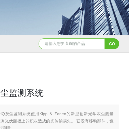
HygroVUE10数字型温湿度传感器
Hyg
Q灰尘监测系统
stIQ灰尘监测系统使用Kipp ＆ Zonen的新型创新光学灰尘测量
监测光伏面板上的积灰造成的光传输损失。 它没有移动部件，也
行测量。