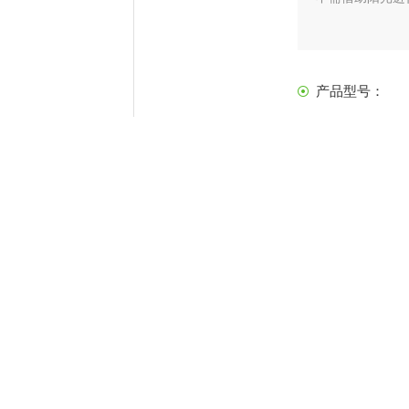
产品型号：
更新日期：
202
产
细介绍
测系统
使用Kipp ＆ Zonen的新型创新光学灰尘测量（OSM）技术监