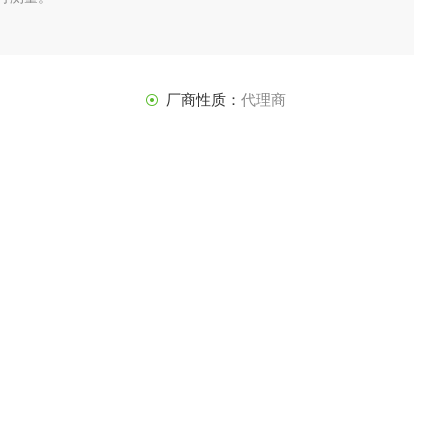
厂商性质：
代理商
5-01-23
访 问 量：
1633
品咨询
联系我们
测光伏面板上的积灰造成的光传输损失。 它没有移动部件，也不需借助阳