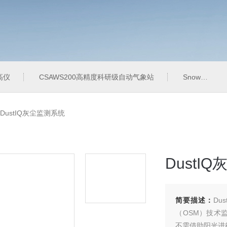
高仪
CSAWS200高精度科研级自动气象站
SnowVUE10数字雪深传感器
DustIQ灰尘监测系统
DustI
简要描述：
Du
（OSM）技术
不需借助阳光进