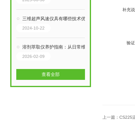
补充说
三维超声风速仪具有哪些技术优势？
2024-10-22
验证
溶剂萃取仪养护指南：从日常维护到深度保养
2026-02-09
查看全部
上一篇：
CS22