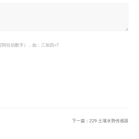
写阿拉伯数字），如：三加四=7
下一篇：
229 土壤水势传感器