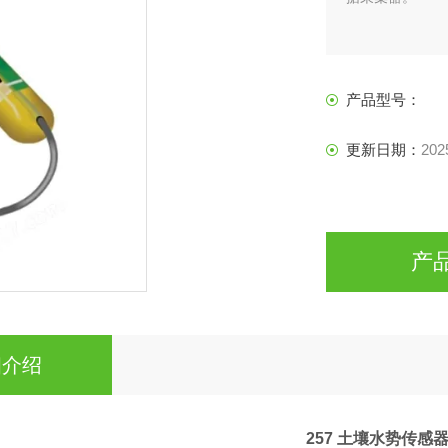
产品型号：
更新日期：
202
产
细介绍
257 土壤水势传感