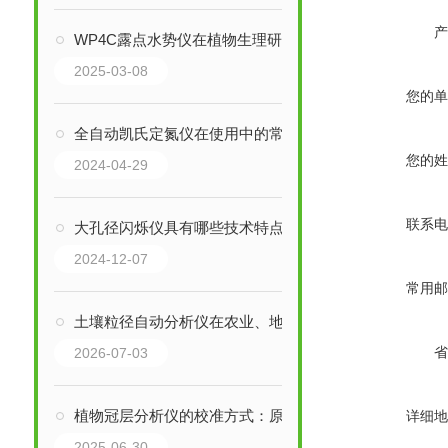
产
WP4C露点水势仪在植物生理研究中的应用
2025-03-08
您的单
全自动凯氏定氮仪在使用中的常见故障及维护
您的姓
2024-04-29
联系电
大孔径闪烁仪具有哪些技术特点？
2024-12-07
常用邮
土壤粒径自动分析仪在农业、地质及生态监测中的应用
省
2026-07-03
植物冠层分析仪的校准方式：原理、方法与实践
详细地
2025-06-30