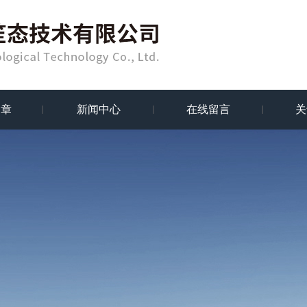
文章
新闻中心
在线留言
关