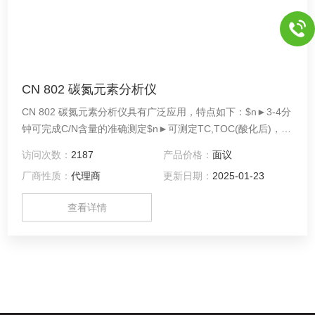
CN 802 碳氮元素分析仪
CN 802 碳氮元素分析仪具有广泛应用，特点如下：$n►3-4分
钟可完成C/N含量的准确测定$n►可测定TC,TOC(酸化后)，
TIC,TN和C/N比$n►氦气或者氩气作为载气
访问次数：
2187
产品价格：
面议
厂商性质：
代理商
更新日期：
2025-01-23
查看详情