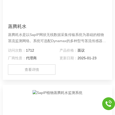
蒸腾耗水
蒸腾耗水是以SapIP网状无线数据采集传输系统为基础的植物
茎流监测网络。系统可选配Dynamax的多种型号茎流传感器，
灵活监测各种类型植物的茎流数据。数据可直接用软件从单个
访问次数：
1712
产品价格：
面议
SapIP中获取，也可借助网络将所有SapIP节点采集的数据上传
厂商性质：
代理商
更新日期：
2025-01-23
到Agrisensors服务器。实现设备和数据的云管理。
查看详情