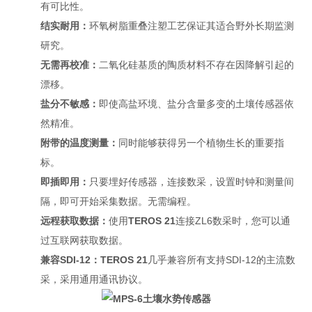
有可比性。
结实耐用：
环氧树脂重叠注塑工艺保证其适合野外长期监测
研究。
无需再校准：
二氧化硅基质的陶质材料不存在因降解引起的
漂移。
盐分不敏感：
即使高盐环境、盐分含量多变的土壤传感器依
然精准。
附带的温度测量：
同时能够获得另一个植物生长的重要指
标。
即插即用：
只要埋好传感器，连接数采，设置时钟和测量间
隔，即可开始采集数据。无需编程。
远程获取数据：
使用
TEROS 21
连接ZL6数采时，您可以通
过互联网获取数据。
兼容SDI-12：
TEROS 21
几乎兼容所有支持SDI-12的主流数
采，采用通用通讯协议。