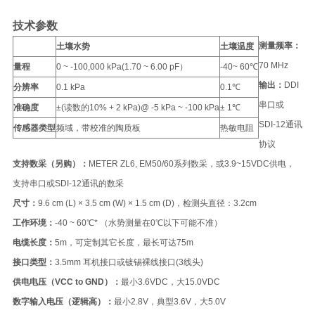
技术参数
测量频率：
土壤水势
土壤温度
70 MHz
量程
0 ~ -100,000 kPa(1.70 ~ 6.00 pF）
-40~ 60℃
输出：
DDI
分辨率
0.1 kPa
0.1℃
串口或
准确度
±(读数的10% + 2 kPa)@ -5 kPa ~ -100 kPa
± 1℃
SDI-12通讯
传感器类型
频域，带校准的陶质板
热敏电阻
协议
支持数采（另购）：
METER ZL6, EM50/60系列数采，或3.9~15VDC供电，
支持串口或SDI-12通讯的数采
尺寸：
9.6 cm (L) × 3.5 cm (W) × 1.5 cm (D)，检测头直径：3.2cm
工作环境：
-40 ~ 60℃* （水势测量在0℃以下可能不准）
电缆长度：
5m，可定制其它长度，最长可达75m
接口类型：
3.5mm 耳机接口或镀锡裸线接口(3线头)
供电电压（VCC to GND）：
最小3.6VDC，大15.0VDC
数字输入电压（逻辑高）：
最小2.8V，典型3.6V，大5.0V