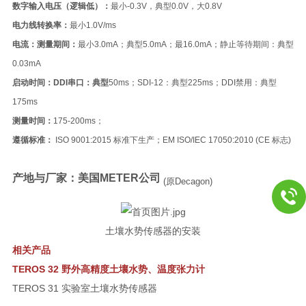
数字输入电压（逻辑低）：
最小-0.3V，典型0.0V，大0.8V
电力线转换率：
最小1.0V/ms
电流：测量期间：
最小3.0mA；典型5.0mA；最16.0mA；静止等待期间：典型
0.03mA
启动时间：DDI串口：典型
50ms；SDI-12：典型225ms；DDI禁用
：典型
175ms
测量时间：
175-200ms；
遵循标准：
ISO 9001:2015 标准下生产；EM ISO/IEC 17050:2010 (CE 标志)
产地与厂家：
美国METER
公司
(原Decagon)
土壤水势传感器的安装
相关产品
TEROS 32 野外高精度土壤水势、温度张力计
TEROS 31 实验室土壤水势传感器