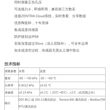
同时测量正负孔压
可连接ZL6，即插即用，兼容第三方数采
连接ZENTRA Cloud系统，实时查看、分享数据
优质陶瓷杯，十年质保
集成温度传感器
防护级别达IP68
安装深度超过30cm（冻土层除外），可全年运用
加水或清空过程，传感器无需从土壤中取出
技术指标
测量参数
水势
温度
量程
-85 ~ +50 kPa
-30 ~ +60
℃
分辨率
0.0012 kPa
±
0.01 ℃
准确度
±0.15 kPa
±
0.1℃（-20℃~40℃）;
±
1℃（此范围之外）
DDI 串口 或 SDI-12通讯协议，
TensioLINK 通讯协议；ModbusTM
输出
RTU通讯协议