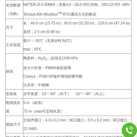
METER ZL6 /EM60；具备4.0 - 28.0 VDC供电，SDI-12/ RS -485/
支持数据
TM
（另购）
TensioLINK /Modbus
RTU通讯方式的数采
长：40.0 cm (15.75 in)；80.0 cm (31.50 in)；120.0 cm (47.24 in)
尺寸
直径：2.5 cm (0.98 in)
最小：-30℃（充满水时为0℃）
工作温度
max：50℃
陶瓷杯：AI
0
，起泡点1500 kPa
2
3
张力计杆身：PMMA有机玻璃
材质
Corpus：POM GF玻纤增强的聚甲醛
注水管：不锈钢
安装角
水平角度：10°~ 80
°
（向下） -10
°
~ -80
°
（向上）
电缆线长
5 m （标准）
度
75 m（max可定制长度）
立体声接口：4.2± 0.2 mm；M12接口：5.5 ± 0.2 mm；M12接口：
缆线尺寸
22 AWG